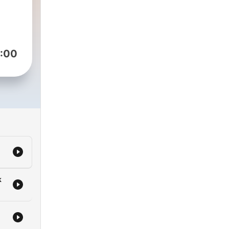
:00
k