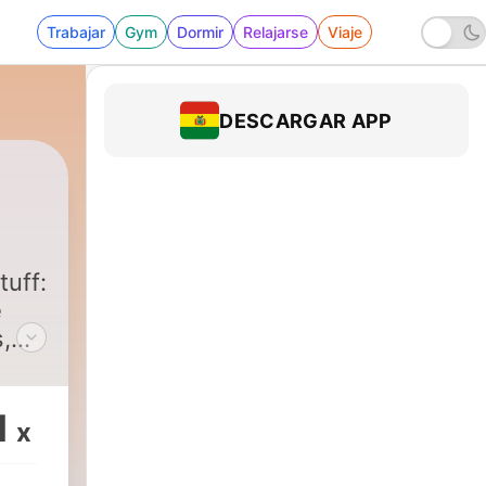
Trabajar
Gym
Dormir
Relajarse
Viaje
DESCARGAR APP
tuff:
e
,
1
x