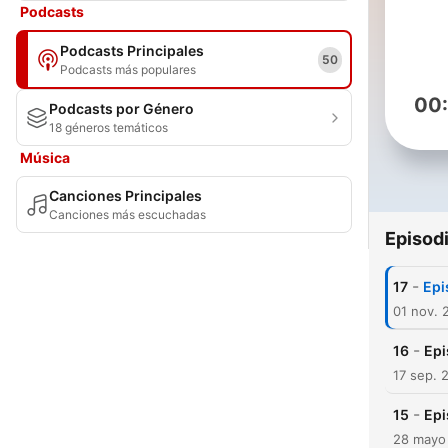
Podcasts
Podcasts Principales
50
Podcasts más populares
00
Podcasts por Género
18 géneros temáticos
Música
Canciones Principales
Canciones más escuchadas
Episod
-
17
Epi
01 nov. 
-
16
Epi
17 sep. 
-
15
Epi
28 mayo