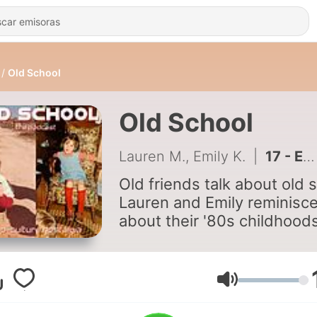
Old School
Old School
Lauren M., Emily K.
|
17 - Episode 17 - Fatty Arbuckle, Pulp Fiction, Sinead O'Connor
Old friends talk about old s
Lauren and Emily reminisc
about their '80s childhoods
and discuss pop-culture
history.
Volumen