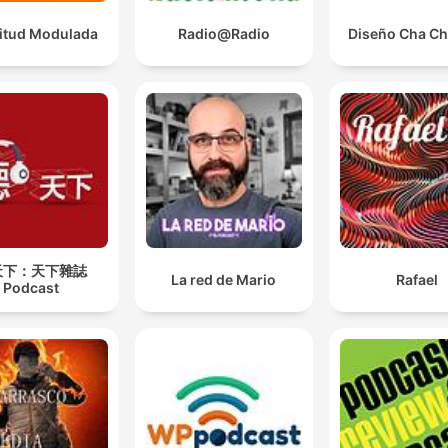
itud Modulada
Radio@Radio
Diseño Cha Ch
天下：天下雜誌
La red de Mario
Rafael
Podcast