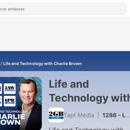
Life and Technology with Charlie Brown
Life and
Technology wit
Charlie Brown
Tapt Media
|
1286 - Life and Technology – Saturday August 8 2026