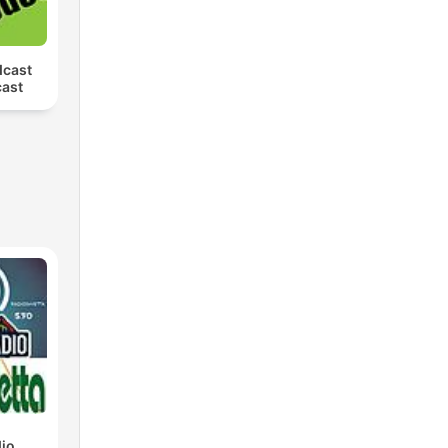
dcast
cast
io