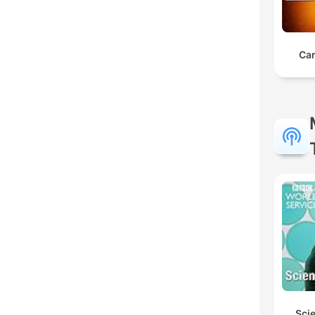
Car
Scie