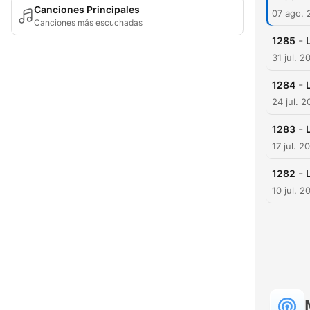
Canciones Principales
07 ago. 
Canciones más escuchadas
-
1285
31 jul. 2
-
1284
24 jul. 
-
1283
17 jul. 2
-
1282
10 jul. 2