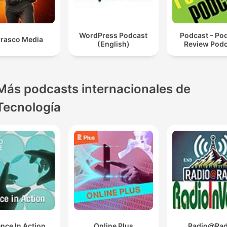
WordPress Podcast
Podcast – Po
rasco Media
(English)
Review Pod
Más podcasts internacionales de
Tecnología
nce In Action
Online Plus
Radio@Rad