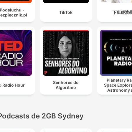
 Podsłuchu -
TikTok
下班經濟
ezpiecznik.pl
Planetary Ra
Senhores do
D Radio Hour
Space Explora
Algoritmo
Astronomy 
Science
Podcasts de 2GB Sydney