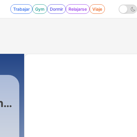
Trabajar
Gym
Dormir
Relajarse
Viaje
h