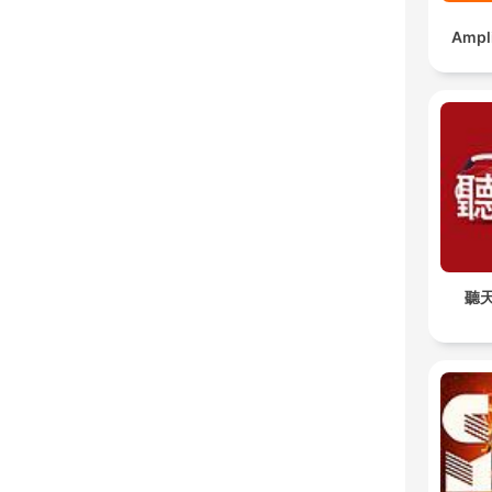
Ampl
聽