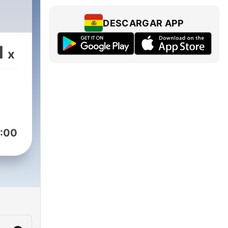
DESCARGAR APP
1
x
:00