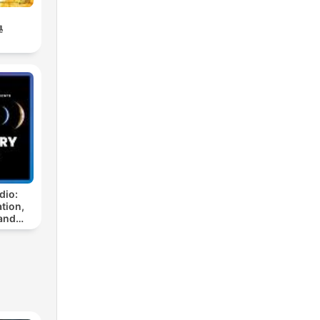
學
dio:
tion,
and