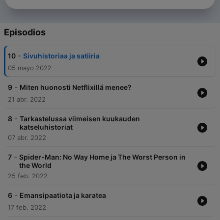
Episodios
-
10
Sivuhistoriaa ja satiiria
05 mayo 2022
-
9
Miten huonosti Netflixillä menee?
21 abr. 2022
-
8
Tarkastelussa viimeisen kuukauden
katseluhistoriat
07 abr. 2022
-
7
Spider-Man: No Way Home ja The Worst Person in
the World
25 feb. 2022
-
6
Emansipaatiota ja karatea
17 feb. 2022