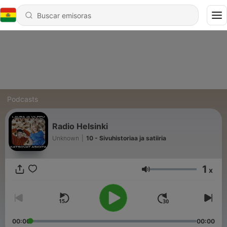
Podcasts
Radio Helsinki
Unknown
|
10 - Sivuhistoriaa ja satiiria
1
x
Volumen
00:00
00:00