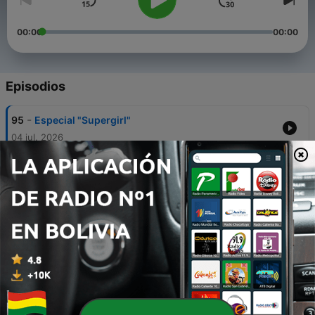
00:00
00:00
Episodios
-
95
Especial "Supergirl"
04 jul. 2026
-
94
Especial Supergirl, Man of Tomorrow y 16 años de
Mundo Superman
28 jun. 2026
-
93
Especial Día de Superman
23 abr. 2026
-
92
Ep05S01 - Se tenía que decir y se dijo
12 mar. 2026
-
91
Ep04S01 - Se tenía que decir y se dijo