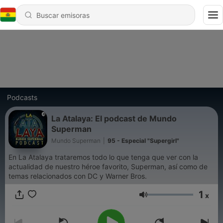
Podcasts
La Atalaya: El podcast de Mundo
Superman
Mundo Superman
|
95 - Especial "Supergirl"
En La Atalaya trataremos todo lo que tenga que ver con la
actualidad de nuestro héroe favorito, Superman, así como de
temas relacionados con DC y Warner Bros.
1
x
Volumen