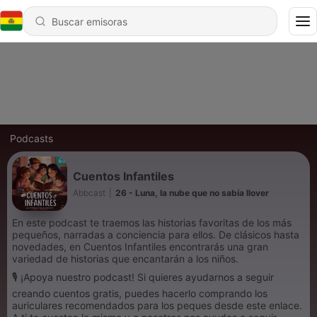
Podcasts
Cuentos Infantiles
Abbcast
|
26 - Luna, la nube que no sabía llover
En este podcast te traemos las historias favoritas de los más
pequeños, narradas a conciencia para ellos. De clásicos hasta
novedades, en Cuentos Infantiles encontrarás una gran
variedad de historias que encantarán a los niños.
🎙️ ¡Apoya nuestro podcast! Si quieres ayudarnos a seguir
creando cuentos gratis, puedes hacerlo comprando los
auriculares recomendados para los peques desde este enlace.