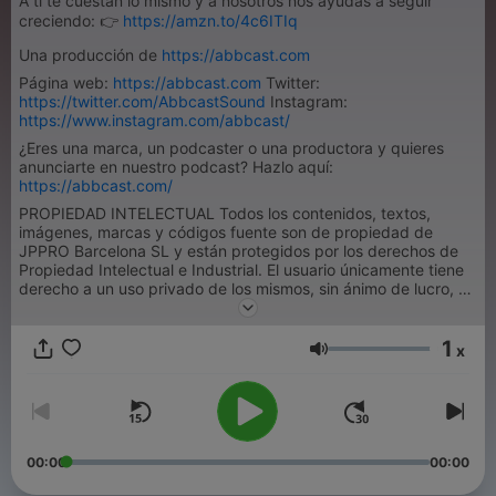
A ti te cuestan lo mismo y a nosotros nos ayudas a seguir
creciendo: 👉
https://amzn.to/4c6ITIq
Una producción de
https://abbcast.com
Página web:
https://abbcast.com
Twitter:
https://twitter.com/AbbcastSound
Instagram:
https://www.instagram.com/abbcast/
¿Eres una marca, un podcaster o una productora y quieres
anunciarte en nuestro podcast? Hazlo aquí:
https://abbcast.com/
PROPIEDAD INTELECTUAL Todos los contenidos, textos,
imágenes, marcas y códigos fuente son de propiedad de
JPPRO Barcelona SL y están protegidos por los derechos de
Propiedad Intelectual e Industrial. El usuario únicamente tiene
derecho a un uso privado de los mismos, sin ánimo de lucro, y
necesita autorización expresa para modificarlos, reproducirlos,
explotarlos, distribuirlos o ejercer cualquier derecho
1
perteneciente a su titular.
x
Volumen
00:00
00:00