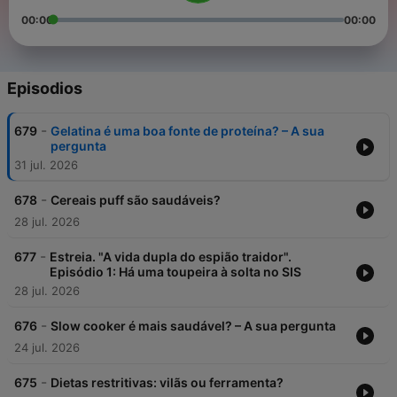
00:00
00:00
Episodios
-
679
Gelatina é uma boa fonte de proteína? – A sua
pergunta
31 jul. 2026
-
678
Cereais puff são saudáveis?
28 jul. 2026
-
677
Estreia. "A vida dupla do espião traidor".
Episódio 1: Há uma toupeira à solta no SIS
28 jul. 2026
-
676
Slow cooker é mais saudável? – A sua pergunta
24 jul. 2026
-
675
Dietas restritivas: vilãs ou ferramenta?