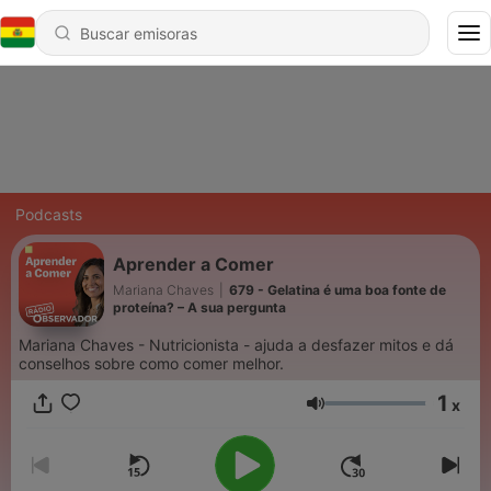
Podcasts
Aprender a Comer
Mariana Chaves
|
679 - Gelatina é uma boa fonte de
proteína? – A sua pergunta
Mariana Chaves - Nutricionista - ajuda a desfazer mitos e dá
conselhos sobre como comer melhor.
1
x
Volumen