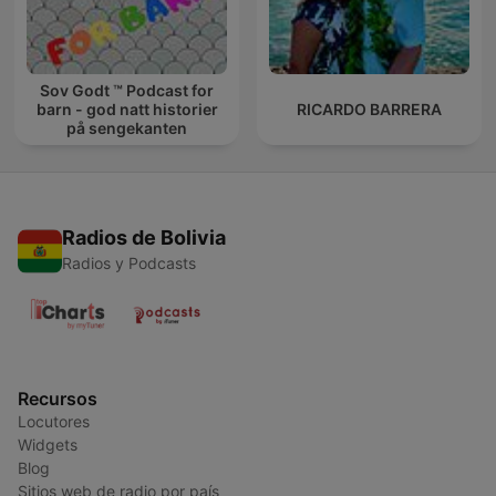
Sov Godt ™ Podcast for
barn - god natt historier
RICARDO BARRERA
på sengekanten
Radios de Bolivia
Radios y Podcasts
Recursos
Locutores
Widgets
Blog
Sitios web de radio por país