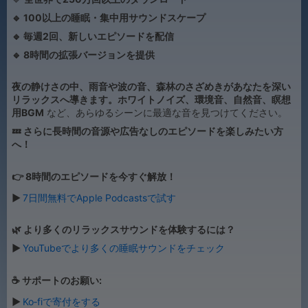
🔹 100以上の睡眠・集中用サウンドスケープ
🔹 毎週2回、新しいエピソードを配信
🔹 8時間の拡張バージョンを提供
夜の静けさの中、雨音や波の音、森林のさざめきがあなたを深い
リラックスへ導きます。ホワイトノイズ、環境音、自然音、瞑想
用BGM
など、あらゆるシーンに最適な音を見つけてください。
💤 さらに長時間の音源や広告なしのエピソードを楽しみたい方
へ！
👉 8時間のエピソードを今すぐ解放！
▶
7日間無料でApple Podcastsで試す
🌿 より多くのリラックスサウンドを体験するには？
▶
YouTubeでより多くの睡眠サウンドをチェック
☕ サポートのお願い:
▶
Ko‑fiで寄付をする