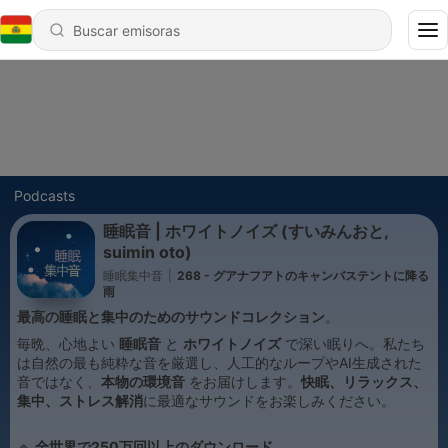
Podcasts
睡眠音 | ホワイトノイズ (すいみんおと,
suimin oto)
睡眠集中音
|
268 - グアナフアトのキャンバステントに降る
雨
最高の睡眠と集中のためのサウンドコレクション
。
毎晩、心地よい
睡眠音
と
ホワイトノイズ
で深い眠りへ。私たち
は自然の最も純粋な音を厳選し、人工的なループやAI生成された
音ではなく、
本物の環境音
をお届けします。
快眠、リラックス、
集中、ストレス解消
に最適なサウンドをお楽しみください。
🔹
全世界で250万回以上のダウンロード