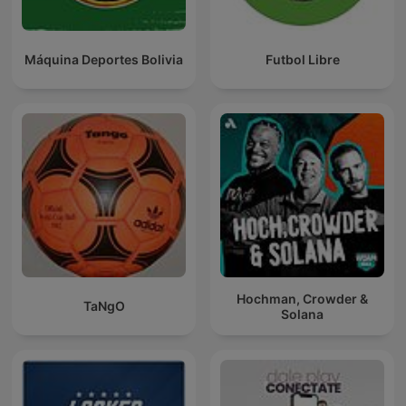
Máquina Deportes Bolivia
Futbol Libre
Hochman, Crowder &
TaNgO
Solana