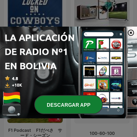
Locked On Cowboys -
Chaco Sports - El
Daily Podcast On The
Polideportivo
Dallas Cowboys
DESCARGAR APP
F1 Podcast F1だべさ サ
100-60-100
ード・シーズン