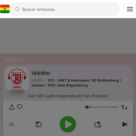
Podcasts
1889fm
1889fm
|
312 - AMT & Interviews: SG Breitenberg /
Sonnen – SSV Jahn Regensburg
Der SSV Jahn Regensburg Fan-Podcast
1
x
Volumen