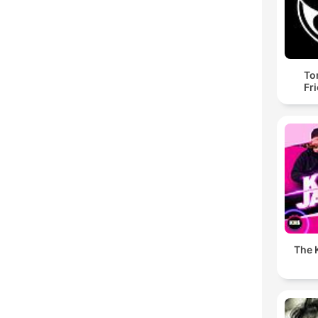
To
Fr
The K