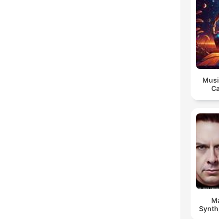
Musi
Ca
Ma
Synt