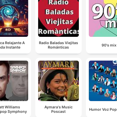
ca Relajante A
Radio Baladas Viejitas
90's mix
da Instante
Románticas
tt Williams
Aymara's Music
Humor Voz Popu
hpop Symphony
Poscast