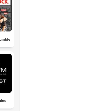
Rumble
aine