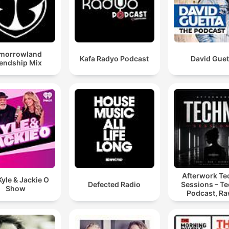
morrowland
Kafa Radyo Podcast
David Guet
iendship Mix
Afterwork T
yle & Jackie O
Defected Radio
Sessions – T
Show
Podcast, Ra
Hypnotic Te
Mixes