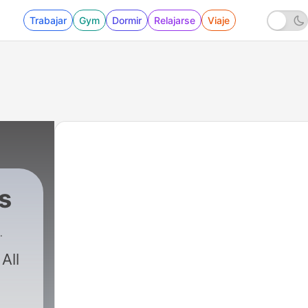
Trabajar
Gym
Dormir
Relajarse
Viaje
s
All