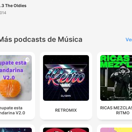
.3 The Oldies
2014
Más podcasts de Música
Ve
hupate esta
RICAS MEZCLAS
RETROMIX
darina V2.0
RITMO