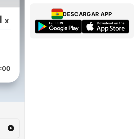
DESCARGAR APP
1
x
:00