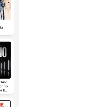
ta
echno
echno
w &
chno