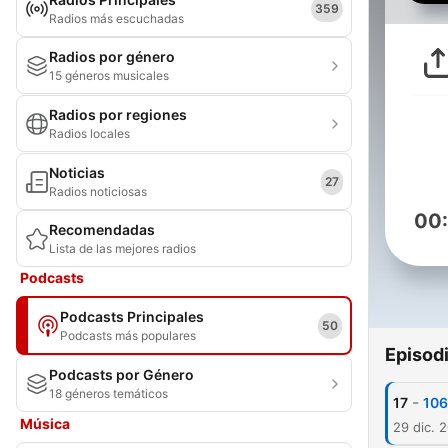
359
Radios más escuchadas
Radios por género
15 géneros musicales
Radios por regiones
Radios locales
Noticias
27
Radios noticiosas
00
Recomendadas
Lista de las mejores radios
Podcasts
Podcasts Principales
50
Podcasts más populares
Episod
Podcasts por Género
18 géneros temáticos
-
17
106
Música
29 dic. 