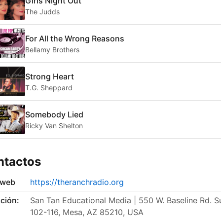
Girls Night Out
The Judds
For All the Wrong Reasons
Bellamy Brothers
Strong Heart
T.G. Sheppard
Somebody Lied
Ricky Van Shelton
ntactos
 web
https://theranchradio.org
ción:
San Tan Educational Media | 550 W. Baseline Rd. S
102-116, Mesa, AZ 85210, USA