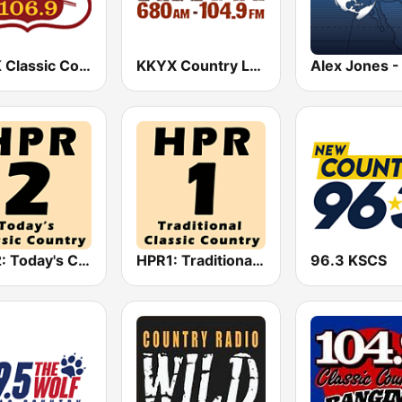
KTPK Classic Country 106.9
KKYX Country Legends 680 AM
HPR2: Today's Classic Country
HPR1: Traditional Classic Country
96.3 KSCS