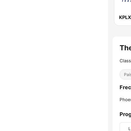
The
Class
Paí
Frec
Phoen
Pro
L