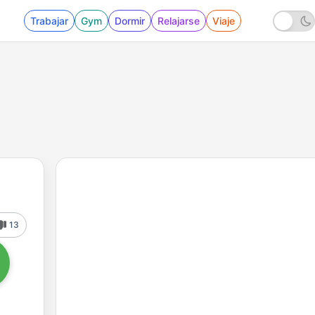
Trabajar
Gym
Dormir
Relajarse
Viaje
13