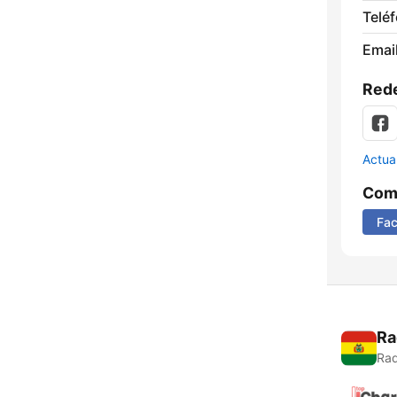
Telé
Email
Rede
Actua
Comp
Fa
Ra
Rad