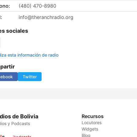
fono:
(480) 470-8980
:
info@theranchradio.org
s sociales
liza esta información de radio
artir
cebook
Twitter
dios de Bolivia
Recursos
Locutores
ios y Podcasts
Widgets
Blog