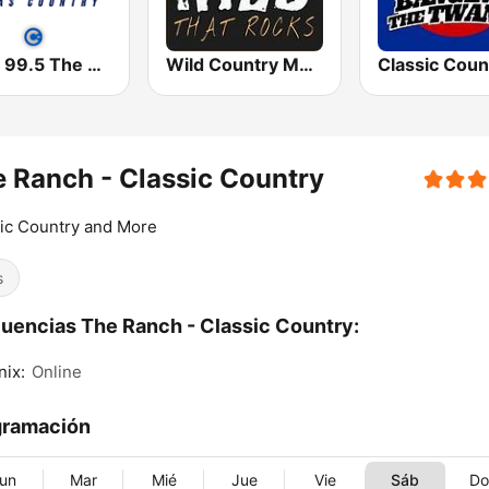
KPLX 99.5 The Wolf FM
Wild Country Music Radio
 Ranch - Classic Country
ic Country and More
s
uencias The Ranch - Classic Country:
ix:
Online
gramación
un
Mar
Mié
Jue
Vie
Sáb
D