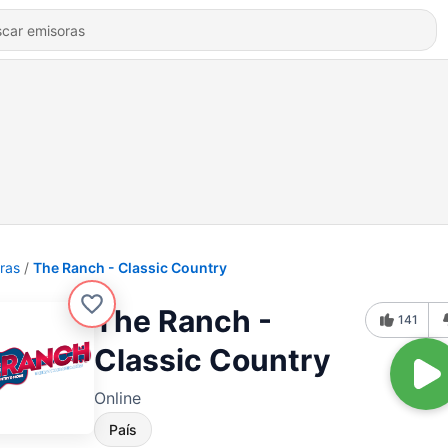
ras
The Ranch - Classic Country
The Ranch -
141
Classic Country
Online
País