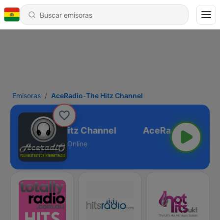
Emisoras
AceRadio-The Hitz Channel
AceRadio-The Hitz Channel
Online