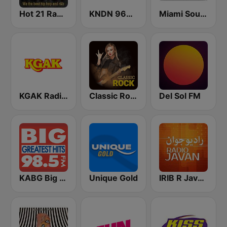
Hot 21 Radio
KNDN 960 AM
Miami SoundSets
KGAK Radio 1330 AM
Classic Rock Station
Del Sol FM
KABG Big 98.5 FM
Unique Gold
IRIB R Javan راديو جوان