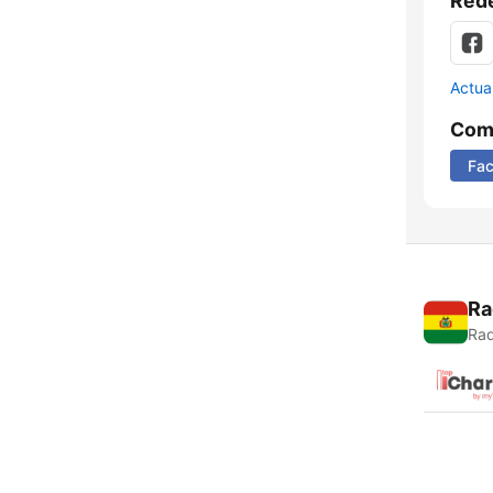
Rede
Actua
Comp
Fa
Ra
Rad