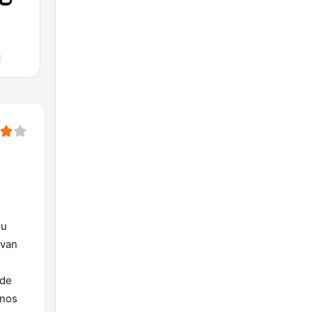
d
su
 van
 de
 nos