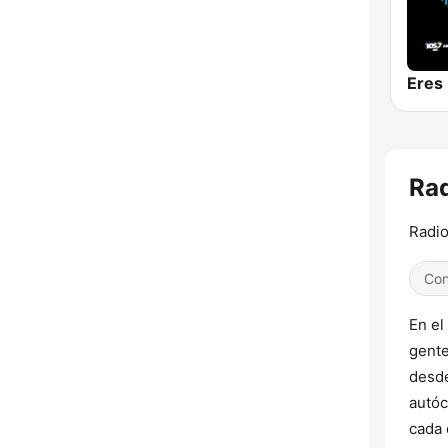
Eres
Rad
Radi
Con
En el
gente
desde
autóc
cada 