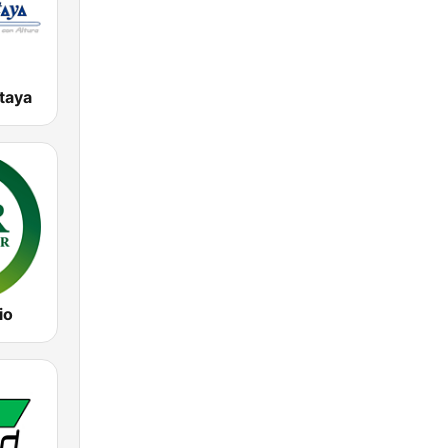
taya
io