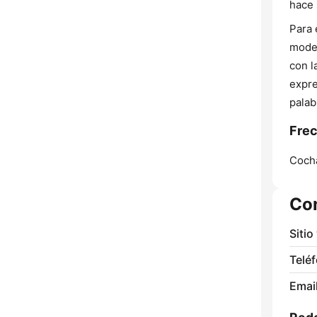
hace 
Para 
moder
con l
expre
palab
Frec
Coch
Co
Sitio
Telé
Email