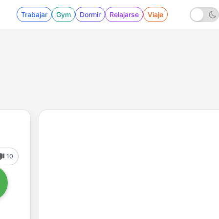
Trabajar
Gym
Dormir
Relajarse
Viaje
10