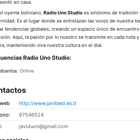
sentir en casa.
el oyente boliviano,
Radio Uno Studio
es sinónimo de tradición 
nidad. Es el lugar donde se entrelazan las voces de nuestra tie
as tendencias globales, creando un espacio único de encuentro
sión. Aquí, la pasión por lo nuestro se transmite en cada nota y
ra, manteniendo viva nuestra cultura en el dial.
uencias Radio Uno Studio:
abamba:
Online
ntactos
 web
http://www.javibest.es.tl
fono:
67546524
:
javiduon@gmail.com