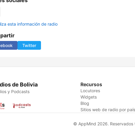
s sociales
liza esta información de radio
artir
cebook
Twitter
dios de Bolivia
Recursos
Locutores
ios y Podcasts
Widgets
Blog
Sitios web de radio por paí
© AppMind 2026. Reservados t