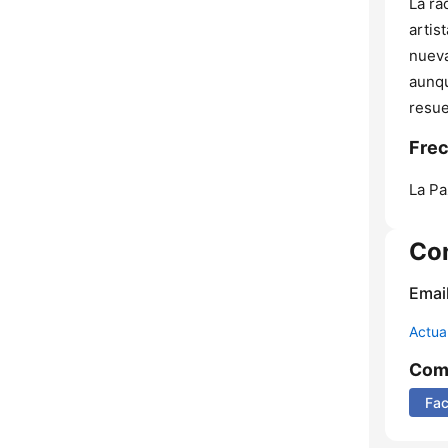
La ra
artis
nueva
aunqu
resue
Frec
La Pa
Co
Email
Actua
Comp
Fa