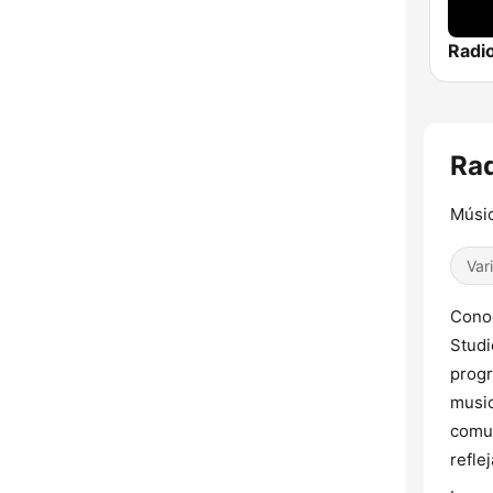
Rad
Músic
Var
Conoc
Studi
progr
music
comun
refle