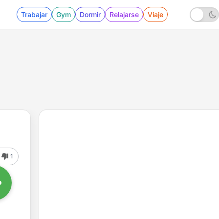
Trabajar
Gym
Dormir
Relajarse
Viaje
1