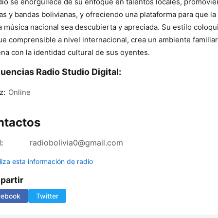
dio se enorgullece de su enfoque en talentos locales, promovi
tas y bandas bolivianas, y ofreciendo una plataforma para que la
 música nacional sea descubierta y apreciada. Su estilo coloqui
e comprensible a nivel internacional, crea un ambiente familia
na con la identidad cultural de sus oyentes.
uencias Radio Studio Digital:
z:
Online
ntactos
:
radiobolivia0@gmail.com
liza esta información de radio
artir
cebook
Twitter