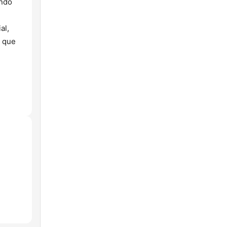
endo
al,
r que