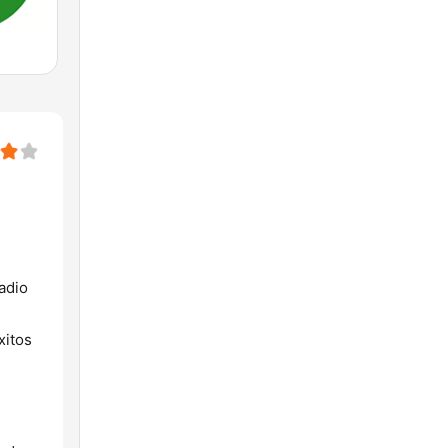
adio
xitos