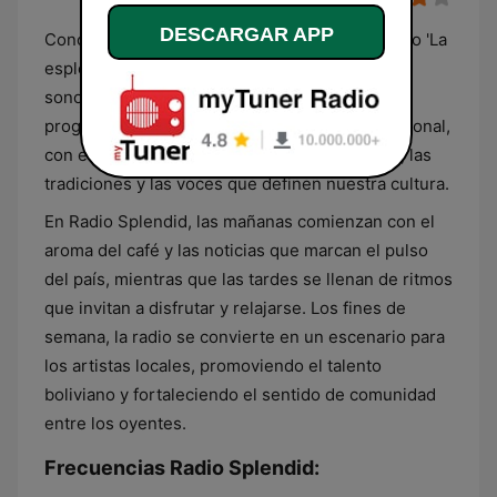
DESCARGAR APP
Conocida cariñosamente por su audiencia como 'La
espléndida de Bolivia', esta radio es el corazón
sonoro de muchos hogares bolivianos. Su
programación es un reflejo de la identidad nacional,
con espacios dedicados a la música folclórica, las
tradiciones y las voces que definen nuestra cultura.
En Radio Splendid, las mañanas comienzan con el
aroma del café y las noticias que marcan el pulso
del país, mientras que las tardes se llenan de ritmos
que invitan a disfrutar y relajarse. Los fines de
semana, la radio se convierte en un escenario para
los artistas locales, promoviendo el talento
boliviano y fortaleciendo el sentido de comunidad
entre los oyentes.
Frecuencias Radio Splendid: