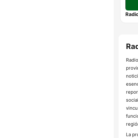
Ra
Radio
provi
notic
esenc
repor
socia
vincu
funci
regió
La pr