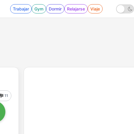
Trabajar
Gym
Dormir
Relajarse
Viaje
11