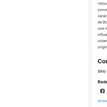
ritmo
sonor
carác
de Bo
una n
influ
urban
origi
Co
Sitio
Rede
Actua