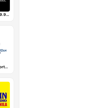
KISW Rock 99.9 (US Only)
KKGK Fox Sports Radio 1340 AM