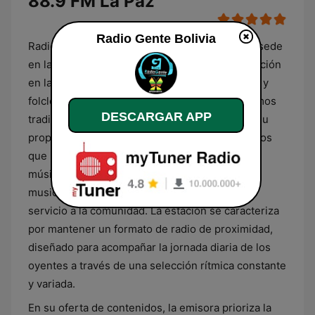
88.9 FM La Paz
Radio Gente Bolivia
Radio Gente Bolivia es una emisora radial con sede
en la ciudad de La Paz que centra su programación
en la difusión de géneros musicales populares y
folclóricos, con un énfasis particular en los ritmos
DESCARGAR APP
tradicionales de la región andina y de Bolivia. Su
propuesta sonora integra una variedad de estilos
que incluyen la cumbia, el folclore nacional y
música tropical, alternando estos espacios
musicales con segmentos informativos y de
servicio a la comunidad. La estación se caracteriza
por mantener un formato de radio de proximidad,
diseñado para acompañar la jornada diaria de los
oyentes a través de una selección rítmica constante
y variada.
En su oferta de contenidos, la emisora prioriza la