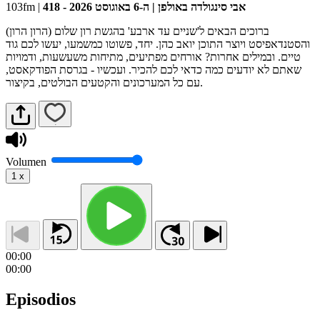
103fm
|
418 - אבי סינגולדה באולפן | ה-6 באוגוסט 2026
ברוכים הבאים ל'שניים עד ארבע' בהגשת רון שלום (הרון הרון)
והסטנדאפיסט ויוצר התוכן יואב כהן. יחד, פשוטו כמשמעו, יעשו לכם גוד
טיים. ובמילים אחרות? אורחים מפתיעים, מתיחות משעשעות, ודמויות
שאתם לא יודעים כמה כדאי לכם להכיר. ועכשיו - בגרסת הפודקאסט,
עם כל המערכונים והקטעים הבולטים, בקיצור.
Volumen
1
x
00:00
00:00
Episodios