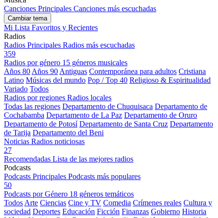
Canciones Principales
Canciones más escuchadas
Cambiar tema
Mi Lista
Favoritos y Recientes
Radios
Radios Principales
Radios más escuchadas
359
Radios por género
15 géneros musicales
Años 80
Años 90
Antiguas
Contemporánea para adultos
Cristiana
Latino
Músicas del mundo
Pop / Top 40
Religioso & Espiritualidad
Variado
Todos
Radios por regiones
Radios locales
Todas las regiones
Departamento de Chuquisaca
Departamento de
Cochabamba
Departamento de La Paz
Departamento de Oruro
Departamento de Potosí
Departamento de Santa Cruz
Departamento
de Tarija
Departamento del Beni
Noticias
Radios noticiosas
27
Recomendadas
Lista de las mejores radios
Podcasts
Podcasts Principales
Podcasts más populares
50
Podcasts por Género
18 géneros temáticos
Todos
Arte
Ciencias
Cine y TV
Comedia
Crímenes reales
Cultura y
sociedad
Deportes
Educación
Ficción
Finanzas
Gobierno
Historia