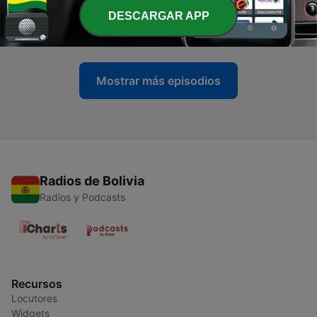
-
554
¿EE.UU. rumbo a una guerra permanente con
DESCARGAR APP
Irán?
26 jul. 2026
Mostrar más episodios
Radios de Bolivia
Radios y Podcasts
Recursos
Locutores
Widgets