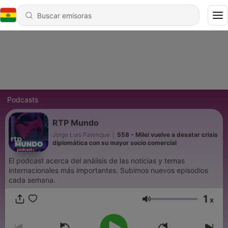
Podcasts
RTP Mundo
Jorge Luis Palenque
|
558 - Milei vuelve a desatar crisis
diplomática con su mayor socio comercial
El podcast acerca del análisis de las noticias y temas
internacionales más importantes. Subimos nuevos episodios
cada semana.
1
x
Volumen