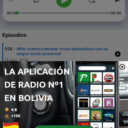
00:00
00:00
Episodios
-
558
Milei vuelve a desatar crisis diplomática con su
mayor socio comercial
05 ago. 2026
-
557
‎Nicaragua busca replicar a Corea del Norte
05 ago. 2026
-
556
Resumen de Noticias del Mundo
05 ago. 2026
-
555
Perrita es rescatada por carabineros durante las
inundaciones en Chile
26 jul. 2026