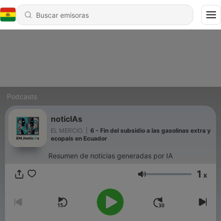
Podcasts
noticIAs
EL MERCIO.
|
6 - Fin del subsidio a las gasolinas extra y
ecopaís en Ecuador
Resumen de noticias generadas por IA
1
x
Volumen