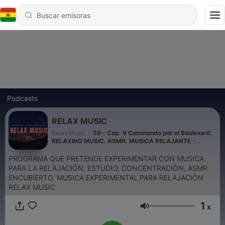
Podcasts
RELAX MUSIC
Relax Music
|
59 - Cap. 9 Caminando por el Boulevard.
RELAXING MUSIC. ASMR. MUSICA RELAJANTE -
Episodio exclusivo para mecenas
PROGRAMA QUE PRETENDE EXPERIMENTAR CON MUSICA
PARA LA RELAJACIÓN, ESTUDIO, CONCENTRACIÓN, ASMR
ENCUBIERTO. MUSICA EXPERIMENTAL PARA RELAJACIÓN
RELAX MUSIC
1
x
Volumen