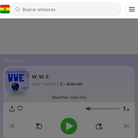
Podcasts
W. W. E.
Ryan Touchet
|
2 - Acid rain
Weather cool info
1
x
Volumen