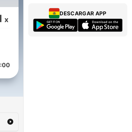
DESCARGAR APP
1
x
:00