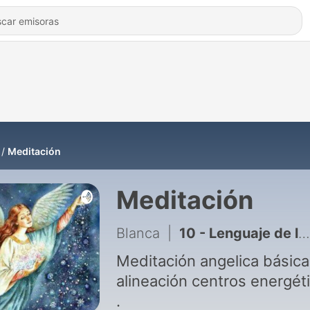
Meditación
Meditación
Blanca
|
10 - Lenguaje de luz. Light language Antares
Meditación angelica básica
alineación centros energét
.