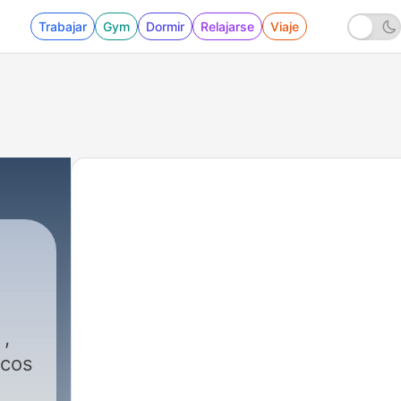
Trabajar
Gym
Dormir
Relajarse
Viaje
 ,
icos