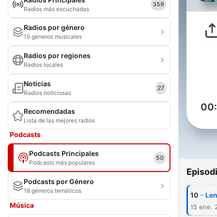
359
Radios más escuchadas
Radios por género
15 géneros musicales
Radios por regiones
Radios locales
Noticias
27
Radios noticiosas
00
Recomendadas
Lista de las mejores radios
Podcasts
Podcasts Principales
50
Podcasts más populares
Episod
Podcasts por Género
18 géneros temáticos
-
10
Len
Música
15 ene. 