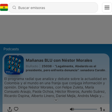
Podcasts
Mañanas BLU con Néstor Morales
BluRadio
|
25038 - “Legalmente, Abelardo es el
presidente, pero enfrenta denuncia”: senadora Carolina
Corcho
El programa radial que analiza y debate sobre la actualidad en
Colombia y el mundo en una franja que conjuga información y
opinión. Dirige Néstor Morales, con Felipe Zuleta, María
Consuelo Araujo, Paola Ochoa, Héctor Riveros, Aurelio Suárez,
Ricardo Ospina, Alberto Linero, Daniel Mejía, Andrés Mejía y
Víctor Grosso.
1
x
Volumen