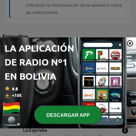
criticando la interpretación de la senadora sobre
las restricciones.
Episodios
-
25038
“Legalmente, Abelardo es el presidente, pero
enfrenta denuncia”: senadora Carolina
Corcho
Entrevista con la senadora Carolina Corcho sobre la postura del Pacto Histórico frente a la toma de posesión del presidente Abelardo de la Espriella. La senadora explica las razones por las cuales la bancada opositora no asistirá a la ceremonia en Cali, calificando su ausencia como un acto de protesta constitucional ante anuncios presidenciales que considera contrarios a la democracia y a las relaciones internacionales de Colombia. El diálogo aborda también la intención de realizar actos de protesta en el Capitolio Nacional y la controversia generada por las recomendaciones de seguridad de la Policía Nacional. Se discute la tensión entre las medidas preventivas de la fuerza pública para evitar disturbios en Bogotá y el derecho constitucional a la reunión y la opinión parlamentaria.
06 ago. 2026
-
25037
"Parecía una ciudad sin ley": El drama
humanitario y la crisis sanitaria que
desbordan a Ceuta
El doctor José Enrique Roviral Tarango, presidente del Colegio Oficial de Médicos de Ceuta, analiza la grave crisis humanitaria y sanitaria que atraviesa la ciudad tras la incursión masiva de migrantes desde Marruecos. El entrevistado describe un escenario de caos inicial con cifras de fallecidos por aplastamiento y ahogamiento, así como las complicaciones médicas actuales derivadas de lesiones, infecciones y el riesgo de enfermedades como el tétano o el cólera. La conversación aborda la precariedad en la atención a menores, los dilemas éticos del personal sanitario ante la falta de tutores legales y la sensación de inseguridad y ausencia del Estado que ha vivido la población local.
06 ago. 2026
DESCARGAR APP
-
25036
FFMM revela quién estaría detrás de plan con
explosivos frustrado antes de posesión de De
La Espriella