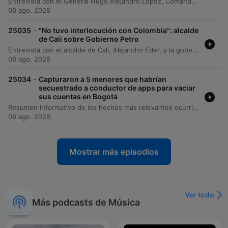
Entrevista con el General Hugo Alejandro López, Comandante General de las Fuerzas Militares de Colombia, sobre el despliegue de seguridad en el occidente del país. El General detalla los operativos para garantizar la estabilidad durante la posesión del presidente electo Abelardo de la Espriella, destacando la incautación de media tonelada de explosivos en Santander de Quilichao vinculada a estructuras del Gabor Residual del BOJA y el terrorista Mordisco. La conversación aborda las medidas de inteligencia para prevenir ataques con drones, la restricción del espacio aéreo en Cali y el estado de alerta nacional mediante un acuartelamiento de primer grado para proteger las instituciones durante los eventos oficiales.
06 ago. 2026
-
25035
"No tuvo interlocución con Colombia": alcalde
de Cali sobre Gobierno Petro
Entrevista con el alcalde de Cali, Alejandro Eder, y la gobernadora del Valle del Cauca, Dilian Francisca Toro, sobre los preparativos para la posesión del presidente electo Abelardo de la Espriella en la ciudad. Los mandatarios abordan temas críticos como la seguridad regional, la descentralización del Estado y las medidas de movilidad por el día sin carro y sin moto durante los eventos oficiales. El diálogo profundiza en una crítica compartida hacia la gestión del gobierno saliente de Gustavo Petro, señalando falta de inversión y articulación con el suroccidente colombiano. Asimismo, se discuten los desafíos económicos de la región, la llegada de delegaciones internacionales y las estrategias de seguridad implementadas para garantizar la tranquilidad durante la transición de mando.
06 ago. 2026
-
25034
Capturaron a 5 menores que habrían
secuestrado a conductor de apps para vaciar
sus cuentas en Bogotá
Resumen informativo de los hechos más relevantes ocurridos en Bogotá durante la madrugada. El reporte detalla operativos policiales en Chapinero con la captura de cinco menores de edad por robo, una persecución con intercambio de disparos en Puente Aranda que resultó en la recuperación de un vehículo y la detección de un inhibidor de señal, y acciones de recuperación de espacio público en el norte de la ciudad. Asimismo, se informa sobre el hallazgo de un cuerpo sin vida en la localidad de Bosa.
06 ago. 2026
Mostrar más episodios
Ver todo
Más podcasts de Música