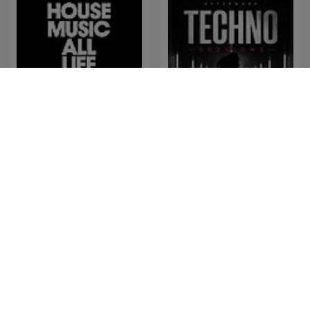
Afterwork Techno
Defected Radio
Sessions – Techno
Podcast, Raw & Hypnotic
Techno Mixes