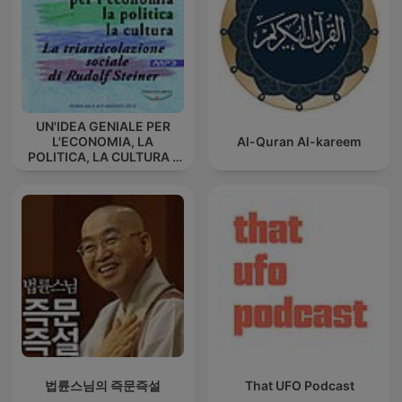
UN'IDEA GENIALE PER
L'ECONOMIA, LA
Al-Quran Al-kareem
POLITICA, LA CULTURA -
La triarticolazione sociale
di Rudolf Steiner
법륜스님의 즉문즉설
That UFO Podcast