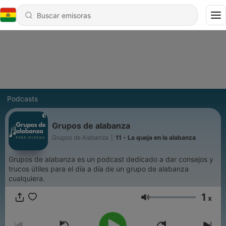
Podcasts
Grupos de alabanza
Grupos de Alabanza
|
11 - La queja en la alabanza
Grupos de alabanza es un podcast dedicado a dar consejos y
trucos útiles para el día a día de un grupo de alabanza
cualquiera.
1
x
Volumen