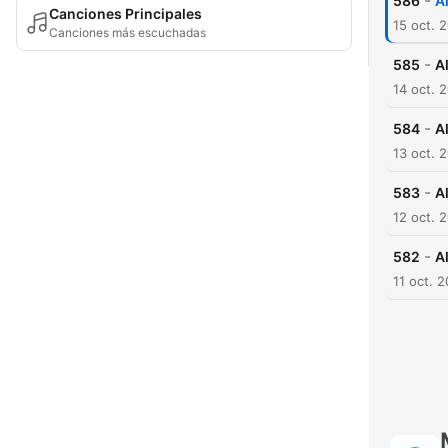
-
586
A
Canciones Principales
15 oct. 
Canciones más escuchadas
-
585
A
14 oct. 
-
584
A
13 oct. 
-
583
A
12 oct. 
-
582
A
11 oct. 