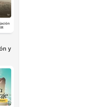
jación
IR
ón y