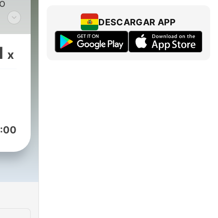
to
DESCARGAR APP
am
1
x
:00