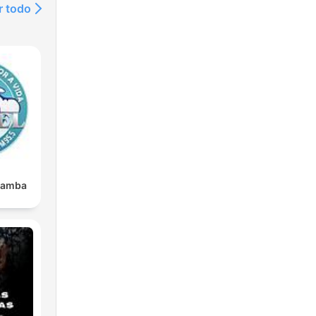
r todo
bamba