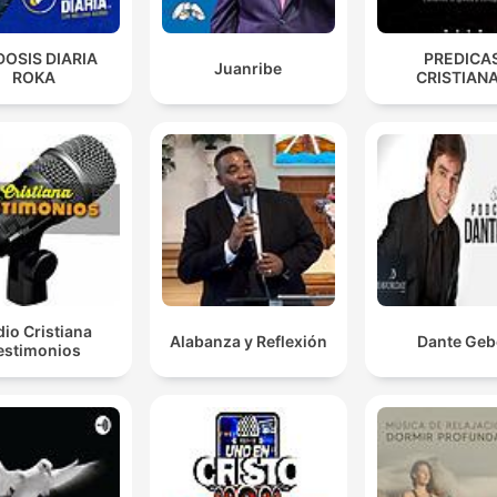
DOSIS DIARIA
PREDICA
Juanribe
ROKA
CRISTIAN
io Cristiana
Alabanza y Reflexión
Dante Geb
estimonios