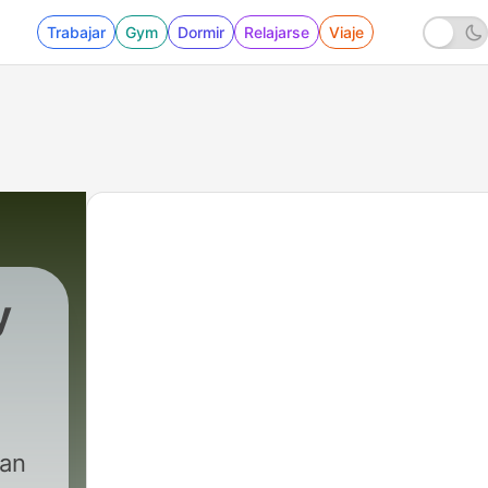
Trabajar
Gym
Dormir
Relajarse
Viaje
y
can