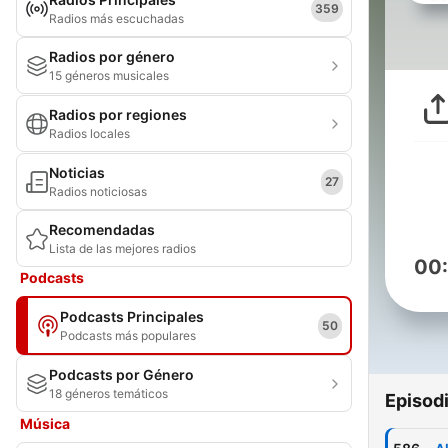
359
Radios más escuchadas
Radios por género
15 géneros musicales
Radios por regiones
Radios locales
Noticias
27
Radios noticiosas
Recomendadas
Lista de las mejores radios
00
Podcasts
Podcasts Principales
50
Podcasts más populares
Podcasts por Género
18 géneros temáticos
Episod
Música