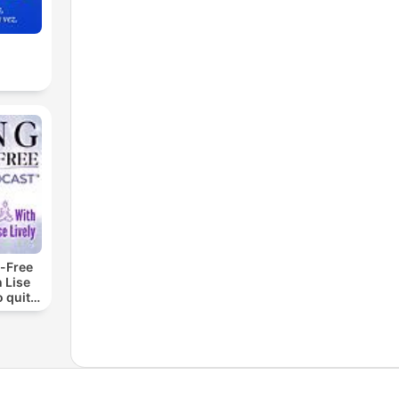
-Free
 Lise
o quit
ohol