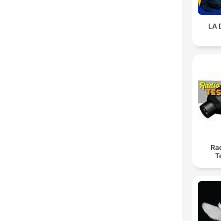
LA 
Rad
T