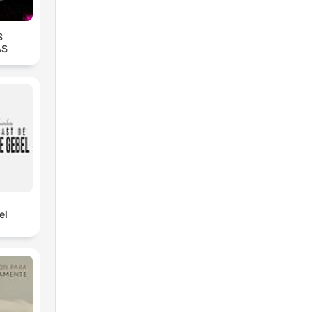
S
AS
el