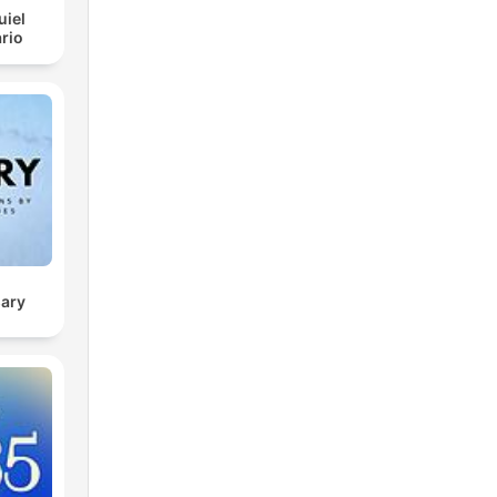
uiel
rio
sary