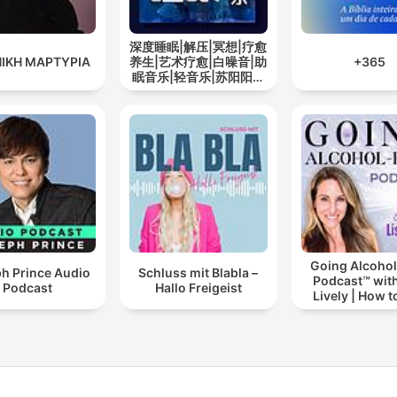
深度睡眠|解压|冥想|疗愈
ΙΚΗ ΜΑΡΤΥΡΙΑ
养生|艺术疗愈|白噪音|助
+365
眠音乐|轻音乐|苏阳阳频
道
Going Alcohol
h Prince Audio
Schluss mit Blabla –
Podcast™ with
Podcast
Hallo Freigeist
Lively | How t
drinking alc