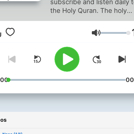
subscribe and listen daily 
the Holy Quran. The holy
Quran is recited by Al-Har
Al-Shareef reciters. (Al-
Volumen
Shuraim and Al-Sudais)
:00
00
ios