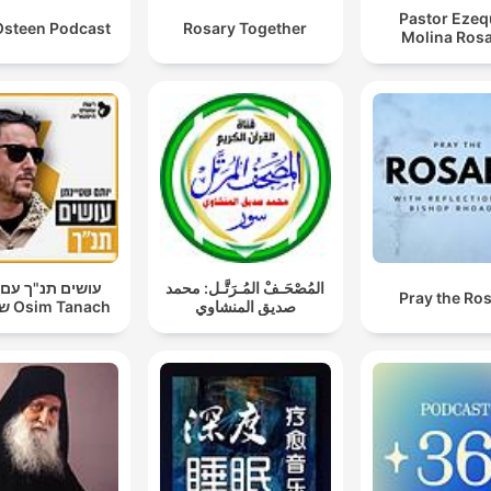
Pastor Ezeq
Osteen Podcast
Rosary Together
Molina Rosa
المُصْحَـفْ المُـرَتَّـل: محمد
עושים תנ"ך עם 
Pray the Ro
صديق المنشاوي
שטיינמן Osim Tanach