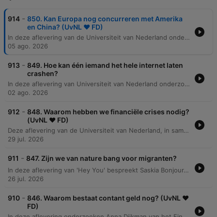
-
914
850. Kan Europa nog concurreren met Amerika
en China? (UvNL ❤️ FD)
In deze aflevering van de Universiteit van Nederland onderzoeken Anna Dijkman en hoogleraar Harry Garretse de economische positie van Europa in een wereld die wordt gedomineerd door de handelsmuren van de Verenigde Staten en de groeiende macht van China. De discussie richt zich op de vraag of Europa zijn potentieel onbenut laat door te veel te focussen op zwaktes en het niet volledig benutten van de interne markt. Het gesprek belicht hoe specialisatie, technologische vooruitgang en het optimaliseren van de Europese interne markt cruciaal zijn voor toekomstige welvaart. Er wordt gekeken naar de verschuiving van massa-industrie naar hoogwaardige niches en de rol van automatisering in het behouden van concurrentiekracht, waarbij de nadruk ligt op Europa als een betrouwbare omgeving met sterke randvoorwaarden voor bedrijven en werknemers.
05 ago. 2026
-
913
849. Hoe kan één iemand het hele internet laten
crashen?
In deze aflevering van Universiteit van Nederland onderzoekt softwareonderzoeker Ayushi Rastogi de kwetsbaarheid van het internet en de impact van kleine softwarewijzigingen op wereldwijde systemen. Aan de hand van historische voorbeelden, zoals het verwijderen van de LeftPad-code in 2016 en de grootschalige Microsoft-storing in 2024, wordt uitgelegd hoe afhankelijk wij zijn van open source software en de rol van poortwachters bij het bewaken van code. De discussie breidt zich uit naar de menselijke aspecten van softwareontwikkeling, zoals vooroordelen in code en de opkomst van AI-gegenereerde programmeercode, die nieuwe risico's met zich mee kan brengen voor de stabiliteit en gelijkheid van onze digitale infrastructuur.
02 ago. 2026
-
912
848. Waarom hebben we financiële crises nodig?
(UvNL ❤️ FD)
Deze aflevering van de Universiteit van Nederland, in samenwerking met het Financieele Dagblad, onderzoekt de positieve kanten en de lessen van economische crises. Aan de hand van de financiële crisis van 2008 en de val van Lehman Brothers wordt geanalyseerd hoe onzekerheid en risico de wereldwijde markten kunnen ontwrichten. De presentator duikt samen met hoogleraar Irene van Staveren in de theorieën van economen zoals Karl Marx, Frank Knight, John Maynard Keynes en Hyman Minsky om te begrijpen waarom markten zichzelf niet altijd reguleren. De discussie behandelt ook de praktische gevolgen voor het Nederlandse beleid, zoals bankbuffers en bonusplafonds, en stelt de vraag of de belangrijkste actoren in de financiële sector daadwerkelijk leren van de geleden schade.
29 jul. 2026
-
911
847. Zijn we van nature bang voor migranten?
In deze aflevering van 'Hey You' bespreekt Saskia Bonjour, onderzoeker aan de Universiteit van Amsterdam, de complexe dynamiek van migratie. Ze gaat in op het gebruik van metaforen in het publieke debat, de feitelijke cijfers over immigratie naar Nederland en Europa, en het feit dat de meerderheid van de migranten legaal verblijft. Daarnaast behandelt ze psychologische aspecten zoals de voorkeur voor de eigen groep en de historische context van grensbewaking en paspoorten. Tot slot bespreekt ze de drijfveren achter migratie, zoals economische redenen en sociale netwerken, en hoe factoren zoals vergrijzing en AI de toekomstige vraag naar arbeidskrachten kunnen beïnvloeden.
26 jul. 2026
-
910
846. Waarom bestaat contant geld nog? (UvNL ❤️
FD)
In deze aflevering onderzoeken Anna Dijkman van het Financiële Dagblad en jurist/econoom Annelieke Mooij wat de maatschappelijke gevolgen zijn van het verdwijnen van contant geld. Terwijl Nederland een van de meest digitale betaallanden van Europa is, vervult cash nog steeds cruciale functies voor specifieke groepen zoals ouderen, toeristen en laaggeletterden. De discussie belicht de spanning tussen de efficiëntie van digitaal betalen en de risico's van afhankelijkheid van digitale systemen, zoals cyberaanvallen en stroomuitval. Daarnaast wordt gekeken naar de economische en veiligheidsaspecten, waaronder de kosten voor winkeliers en de kans op criminaliteit bij fysieke geldstromen. De aflevering verkent ook de historische context van geldontwikkeling en de mogelijke toekomst van een hybride systeem, zoals de digitale euro, die de functies van cash — zoals anonimiteit en een vangnet in noodsituaties — zou kunnen nabootsen.