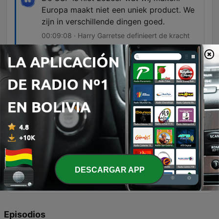
Europa maakt niet een uniek product. We
zijn in verschillende dingen goed.
00:09:08 · Harry Garretse definieert de kracht
van Europa niet als één specifiek product, maar
als een verzameling diverse kwaliteiten.
Als Europa een bedrijf was, zou het
waarschijnlijk niet het luidste bedrijf in de
Kamer zijn. Niet het snelste en ook niet
het goedkoopste. Maar misschien wel het
bedrijf waar je je geld, je mensen en je
toekomst aan toevertrouwt.
00:09:45 · Een metafoor die de kernwaarde van
Europa als stabiele en betrouwbare economische
DESCARGAR APP
partner samenvat.
Episodios