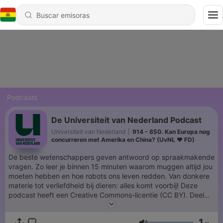
Podcasts
De Universiteit van Nederland Podcast
Universiteit van Nederland
|
914 - 850. Kan Europa nog
concurreren met Amerika en China? (UvNL ❤️ FD)
De beste wetenschappers geven antwoord op spraakmakende
vragen. Zo leer je binnen 15 minuten waarom muggen altijd jou
moeten hebben en hoe robots ons leven redden. Van donkere
materie tot verliefdheid bij dieren: alles komt voorbij! Deze
podcast heeft een Creative Commons-licentie (CC BY). Deel
onze podcast dus zo veel als je wil, maar vergeet onze naam
zeker niet te vermelden.
1