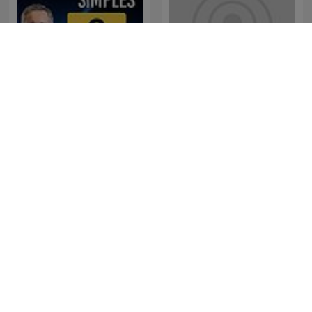
iTunes – On Purpose
Pergunta Simples
Magazine
Choses à Savoir - Culture
Martha Debayle