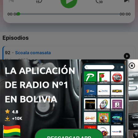
00:00
00:00
Episodios
-
92
Scoala comasata
11 jun. 2026
-
91
Revelion
28 dic. 2025
-
90
Plimba Ursul (Explicit)
14 jun. 2025
-
89
Statia Spatiala Ardeleneasca
09 mayo 2025
-
88
Romania - Olanda 3:0