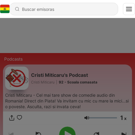
Podcasts
Cristi Miticaru's Podcast
Cristi Miticaru
|
92 - Scoala comasata
Cristi Miticaru - Cel mai tare show de comedie audio din
Romania! Direct din Piata! Va invitam cu mic cu mare la mici...si
o poveste. Asculta, razi si invata ceva!
1
x
Volumen