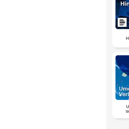
H
U
V