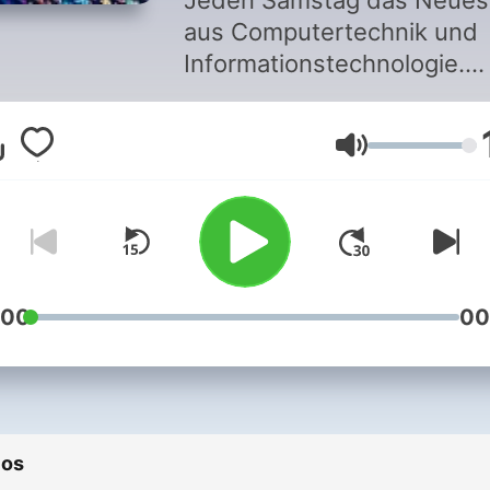
Jeden Samstag das Neues
aus Computertechnik und
Informationstechnologie.
Beiträge, Reportagen und
Interviews zu IT-Sicherheit
Volumen
Informatik, Datenschutz,
Smartphones, Cloud-
Computing und IT-Politik. 
Trends der IT werden kom
und informativ
zusammengefasst.
:00
00
ios