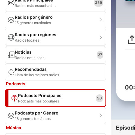
359
Radios más escuchadas
Radios por género
15 géneros musicales
Radios por regiones
Radios locales
Noticias
27
Radios noticiosas
Recomendadas
Lista de las mejores radios
Podcasts
00
Podcasts Principales
50
Podcasts más populares
Podcasts por Género
18 géneros temáticos
Episod
Música