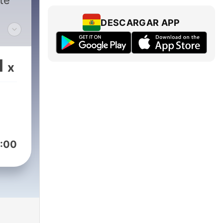
te
DESCARGAR APP
,
1
x
Die
pakt
:00