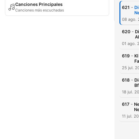
Canciones Principales
-
621
Di
Canciones más escuchadas
Ne
08 ago.
-
620
D
A
01 ago. 
-
619
KI
F
25 jul. 
-
618
Di
B
18 jul. 2
-
617
Ne
Ne
11 jul. 2