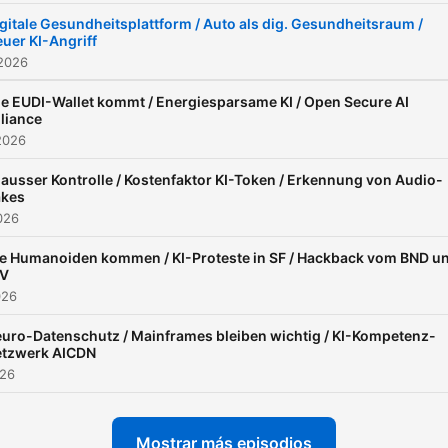
gitale Gesundheitsplattform / Auto als dig. Gesundheitsraum /
uer KI-Angriff
 2026
ie EUDI-Wallet kommt / Energiesparsame KI / Open Secure AI
lliance
2026
 ausser Kontrolle / Kostenfaktor KI-Token / Erkennung von Audio-
akes
2026
e Humanoiden kommen / KI-Proteste in SF / Hackback vom BND u
fV
026
uro-Datenschutz / Mainframes bleiben wichtig / KI-Kompetenz-
tzwerk AICDN
026
Mostrar más episodios