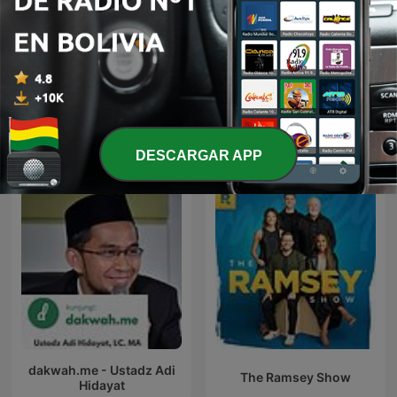
Estudio del derecho
QUIEN ERES TU?
Más podcasts internacionales de
DESCARGAR APP
Educación
dakwah.me - Ustadz Adi
The Ramsey Show
Hidayat