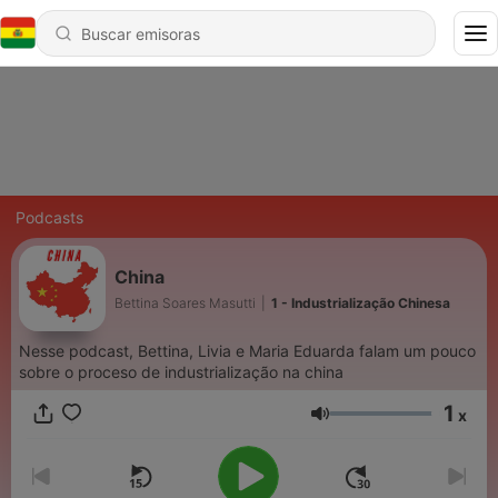
Podcasts
China
Bettina Soares Masutti
|
1 - Industrialização Chinesa
Nesse podcast, Bettina, Livia e Maria Eduarda falam um pouco
sobre o proceso de industrialização na china
1
x
Volumen