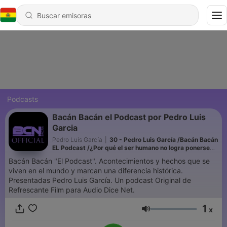
Podcasts
Bacán Bacán el Podcast por Pedro Luis
Garcia
Pedro Luis García
|
30 - Pedro Luis García /Bacán Bacán
EL Podcast /¿Por qué el ser humano no logra ponerse
de acuerdo?
Bacán Bacán "El Podcast". Acontecimientos y hechos que se
viven en el mundo y marcan una diferencia histórica.
Presentadas Pedro Luis García. Un podcast Original de
Refrescante Film para Audio Dice Net.
1
x
Volumen