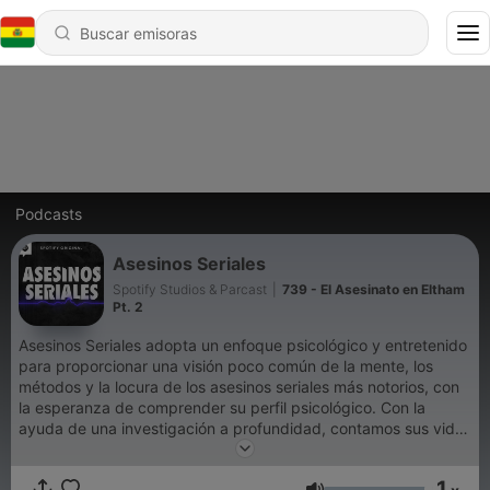
Podcasts
Asesinos Seriales
Spotify Studios & Parcast
|
739 - El Asesinato en Eltham
Pt. 2
Asesinos Seriales adopta un enfoque psicológico y entretenido
para proporcionar una visión poco común de la mente, los
métodos y la locura de los asesinos seriales más notorios, con
la esperanza de comprender su perfil psicológico. Con la
ayuda de una investigación a profundidad, contamos sus vidas
e historias. Asesinos Seriales es un podcast original de Spotify.
1