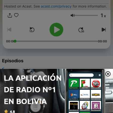
Hosted on Acast. See
acast.com/privacy
for more information.
1
x
Volumen
00:00
00:00
Episodios
-
7
007 Pedro Tecayehuatl / Emprendiendo en el
mundo de artesanías
13 jun. 2023
-
6
006 Alejandro Muñoz / Liderando asociaciones y
cámaras empresariales
06 jun. 2023
-
5
005 Santiago del Castillo / Insurtech y seguros