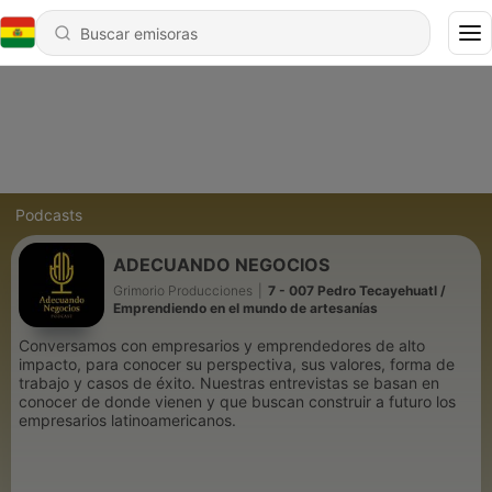
Podcasts
ADECUANDO NEGOCIOS
Grimorio Producciones
|
7 - 007 Pedro Tecayehuatl /
Emprendiendo en el mundo de artesanías
Conversamos con empresarios y emprendedores de alto
impacto, para conocer su perspectiva, sus valores, forma de
trabajo y casos de éxito. Nuestras entrevistas se basan en
conocer de donde vienen y que buscan construir a futuro los
empresarios latinoamericanos.