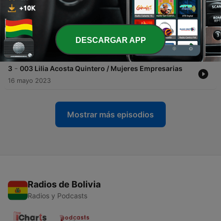
digitales
30 mayo 2023
-
4
004 Daniela Pérez / Marketing Social
DESCARGAR APP
23 mayo 2023
-
3
003 Lilia Acosta Quintero / Mujeres Empresarias
16 mayo 2023
Mostrar más episodios
Radios de Bolivia
Radios y Podcasts