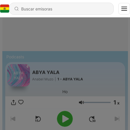
Podcasts
ABYA YALA
Anabel Muzo
|
1 - ABYA YALA
Ho
1
x
Volumen