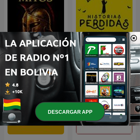
Dioses, héroes y
monstruos - Mitología e
Historias Perdidas
Historia
DESCARGAR APP