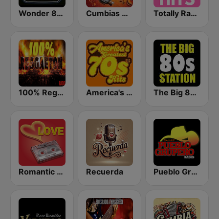
Wonder 80's
Cumbias De Colección
Totally Radio Hits
100% Reggaeton Radio
America's Greatest 70s Hits
The Big 80s Station
Romantic Vibes
Recuerda
Pueblo Grupero Radio