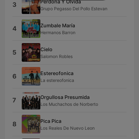
Perdona Y Olvida
3
Grupo Pegasso Del Pollo Estevan
Zumbale María
4
Hermanos Barron
Cielo
5
Salomon Robles
Estereofonica
6
La estereofonica
Orgullosa Presumida
7
Los Muchachos de Norberto
Pica Pica
8
Los Reales De Nuevo Leon