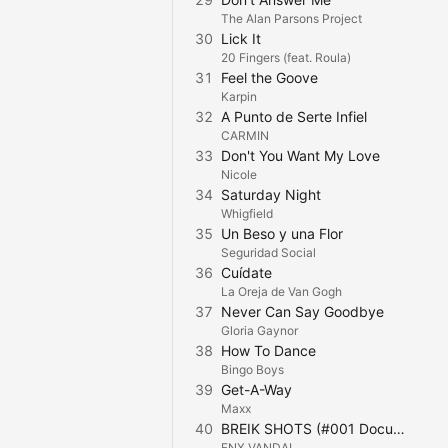
The Alan Parsons Project
30
Lick It
20 Fingers (feat. Roula)
31
Feel the Goove
Karpin
32
A Punto de Serte Infiel
CARMIN
33
Don't You Want My Love
Nicole
34
Saturday Night
Whigfield
35
Un Beso y una Flor
Seguridad Social
36
Cuídate
La Oreja de Van Gogh
37
Never Can Say Goodbye
Gloria Gaynor
38
How To Dance
Bingo Boys
39
Get-A-Way
Maxx
40
BREIK SHOTS (#001 Documentos sin titulo)
FNX VANDAL