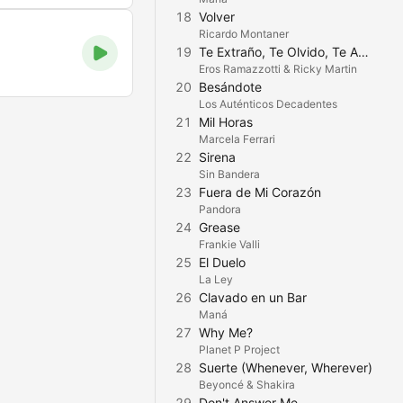
18
Volver
Ricardo Montaner
19
Te Extraño, Te Olvido, Te Amo
Eros Ramazzotti & Ricky Martin
20
Besándote
Los Auténticos Decadentes
21
Mil Horas
Marcela Ferrari
22
Sirena
Sin Bandera
23
Fuera de Mi Corazón
Pandora
24
Grease
Frankie Valli
25
El Duelo
La Ley
26
Clavado en un Bar
Maná
27
Why Me?
Planet P Project
28
Suerte (Whenever, Wherever)
Beyoncé & Shakira
29
Don't Answer Me