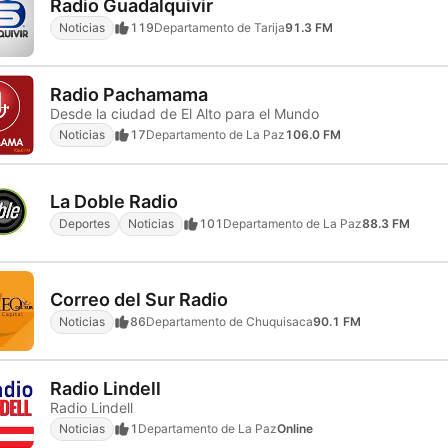
Radio Guadalquivir
Noticias
119
Departamento de Tarija
91.3 FM
Radio Pachamama
Desde la ciudad de El Alto para el Mundo
Noticias
17
Departamento de La Paz
106.0 FM
La Doble Radio
Deportes
Noticias
101
Departamento de La Paz
88.3 FM
Correo del Sur Radio
Noticias
86
Departamento de Chuquisaca
90.1 FM
Radio Lindell
Radio Lindell
Noticias
1
Departamento de La Paz
Online