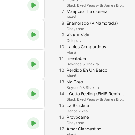
Black Eyed Peas with James Brown
7
Mariposa Traicionera
Maná
8
Enamorado (A Namorada)
Chayanne
9
Viva la Vida
Coldplay
10
Labios Compartidos
Maná
11
Inevitable
Beyoncé & Shakira
12
Perdido En Un Barco
Maná
13
No Creo
Beyoncé & Shakira
14
I Gotta Feeling (FMIF Remix) [Edit]
Black Eyed Peas with James Brown
15
La Bicicleta
Carlos Vives
16
Provócame
Chayanne
17
Amor Clandestino
Maná