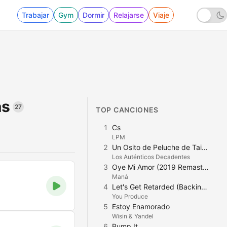
Trabajar
Gym
Dormir
Relajarse
Viaje
as
27
TOP CANCIONES
1
Cs
LPM
2
Un Osito de Peluche de Taiwán
Los Auténticos Decadentes
3
Oye Mi Amor (2019 Remasterizado)
Maná
4
Let's Get Retarded (Backing Track) [In the Style of Black Eyed Peas]
You Produce
5
Estoy Enamorado
Wisin & Yandel
6
Pump It