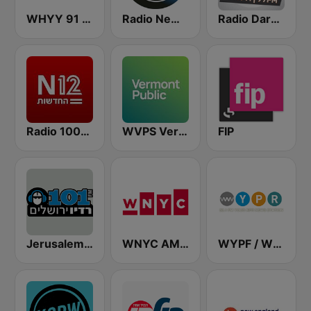
WHYY 91 FM
Radio New York Live
Radio Darom
Radio 100% News 12
WVPS Vermont Public Radio 107.9 FM
FIP
Jerusalem FM (רדיו ירושלים)
WNYC AM 820
WYPF / WYPR / WYPO Public Radio 88.1 & 106.9 FM