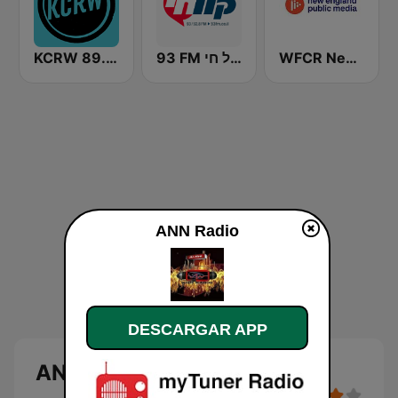
KCRW 89.9 FM
93 FM רדיו קול חי
WFCR New England Public Radio
ANN Radio
DESCARGAR APP
ANN Radio