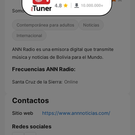
Somos Diferentes...!
Contemporánea para adultos
Noticias
Internacional
ANN Radio es una emisora digital que transmite
música y noticias de Bolivia para el Mundo.
Frecuencias ANN Radio:
Santa Cruz de la Sierra:
Online
Contactos
Sitio web
https://www.annnoticias.com/
Redes sociales