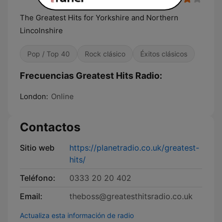
The Greatest Hits for Yorkshire and Northern
Lincolnshire
Pop / Top 40
Rock clásico
Éxitos clásicos
Frecuencias Greatest Hits Radio:
London:
Online
Contactos
Sitio web
https://planetradio.co.uk/greatest-
hits/
Teléfono:
0333 20 20 402
Email:
theboss@greatesthitsradio.co.uk
Actualiza esta información de radio