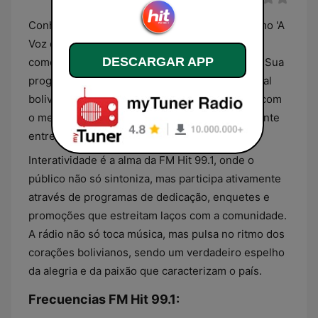
Conhecida carinhosamente pelos ouvintes como 'A
Voz da Nossa Gente', a FM Hit 99.1 se consagra
DESCARGAR APP
como uma das rádios mais queridas da Bolívia. Sua
programação é um reflexo da identidade cultural
boliviana, mesclando sucessos internacionais com
o melhor da música nacional, e criando uma ponte
entre as tradições e as novas tendências.
Interatividade é a alma da FM Hit 99.1, onde o
público não só sintoniza, mas participa ativamente
através de programas de dedicação, enquetes e
promoções que estreitam laços com a comunidade.
A rádio não só toca música, mas pulsa no ritmo dos
corações bolivianos, sendo um verdadeiro espelho
da alegria e da paixão que caracterizam o país.
Frecuencias FM Hit 99.1: