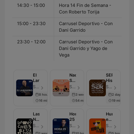
14:30 - 15:00
Hora 14 Fin de Semana -
Con Roberto Torija
15:00 - 23:30
Carrusel Deportivo - Con
Dani Garrido
23:30 - 12:00
Carrusel Deportivo - Con
Dani Garrido y Yago de
Vega
El
Nadie
SER
Larguero
Sabe
Historia
Nada
SER Podcast - Episodio 684
SER Podcast - Episodio 538
SER Podcast - Episodio 604
8 hours ago
3 weeks ago
2 days ago
16 min
54 min
19 min
Las
Hora
Humor
Noches
25
en
de
la
SER Podcast - Episodio 600
SER Podcast - Episodio 638
SER Podcast - Episodio 287
Ortega
Cadena
1 week ago
10 hours ago
5 hours ago