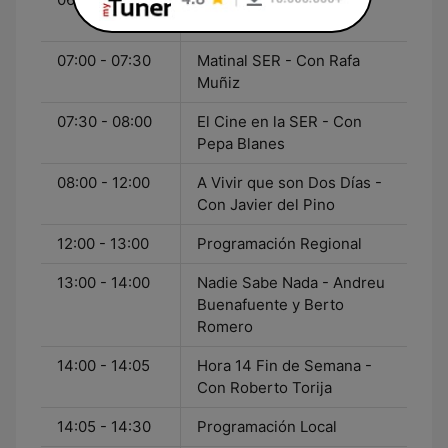
José Antonio Ponseti
07:00 - 07:30
Matinal SER - Con Rafa
Muñiz
07:30 - 08:00
El Cine en la SER - Con
Pepa Blanes
08:00 - 12:00
A Vivir que son Dos Días -
Con Javier del Pino
12:00 - 13:00
Programación Regional
13:00 - 14:00
Nadie Sabe Nada - Andreu
Buenafuente y Berto
Romero
14:00 - 14:05
Hora 14 Fin de Semana -
Con Roberto Torija
14:05 - 14:30
Programación Local