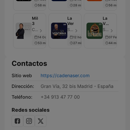
SER
58 min
28 min
56 min
Milenio
La
La
3
Ventana
Vida
Moderna
Cadena SER - Episodio 199
SER Podcast - Episodio 683
SER Podcast - Episodio 599
14 Oct 2022
12 hours ago
07 Feb 2025
53 min
27 min
44 min
Contactos
Sitio web
https://cadenaser.com
Dirección:
Gran Vía, 32 bis Madrid - España
Teléfono:
+34 913 47 77 00
Redes sociales