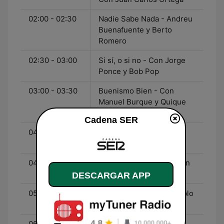
02:00 - 02:30
Nadie Sabe Nada - Andreu
Buenafuente y Berto
Romero
02:30 - 03:00
Si sí, o si no - Con Jorge
Ponce y Bob Pop
03:00 - 03:30
Buenismo Bien - Con
Manuel Burque y Quique
Peinado
Cadena SER
04:00 - 04:30
La Vida Moderna - Con
David Broncano
04:30 - 05:00
La Lengua Moderna - Con
Quequé y Valeria Ros
DESCARGAR APP
05:00 - 06:00
Punto de Fuga - Con Pablo
Morán
06:00 - 07:00
Ser Aventureros - Con