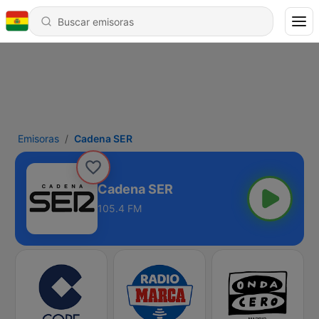
Emisoras
Cadena SER
Cadena SER
105.4 FM