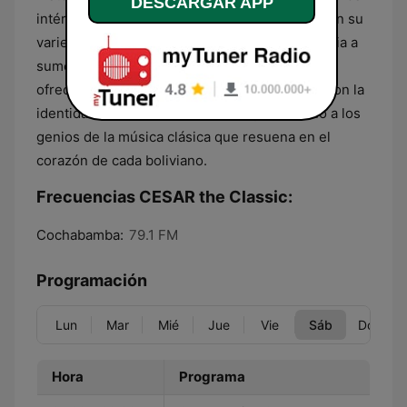
DESCARGAR APP
intérpretes. Los programas no solo deleitan con su
variedad, sino que también invitan a la audiencia a
sumergirse en la profundidad de las obras,
ofreciendo un contexto cultural que resuena con la
identidad boliviana. Es un homenaje continuo a los
genios de la música clásica que resuena en el
corazón de cada boliviano.
Frecuencias CESAR the Classic:
Cochabamba:
79.1 FM
Programación
Lun
Mar
Mié
Jue
Vie
Sáb
Dom
Hora
Programa