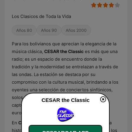
Los Clasicos de Toda la Vida
Años 80
Años 90
Años 2000
Para los bolivianos que aprecian la elegancia de la
música clásica,
CESAR the Classic
es más que una
radio; es un espacio de encuentro donde la
tradición y la modernidad se entrelazan a través de
las ondas. La estación se destaca por su
compromiso con la cultura musical, brindando a los
oyentes una selección de conciertos sinfónicos,
solos de piano y ensambles de cámara que
CESAR the Classic
capturan la esencia de la música con raíces
europeas y latinoamericanas.
En
CESAR the Classic
, cada melodía cuenta una
historia, cada acorde lleva consigo la pasión de los