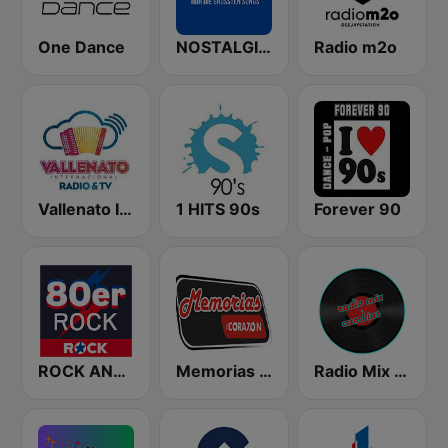
One Dance
NOSTALGIE Radio
Radio m2o
Vallenato Internacional
1 HITS 90s
Forever 90
ROCK ANTENNE 80er Rock
Memorias del Corazón
Radio Mix Cumbias