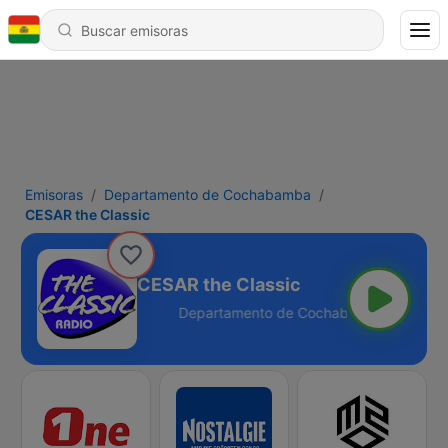
Emisoras
Departamento de Cochabamba
CESAR the Classic
CESAR the Classic
chabamba - 79.1 FM