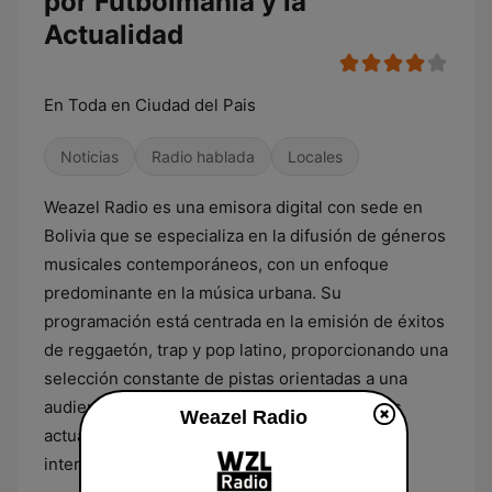
por Futbolmania y la
Actualidad
En Toda en Ciudad del Pais
Noticias
Radio hablada
Locales
Weazel Radio es una emisora digital con sede en
Bolivia que se especializa en la difusión de géneros
musicales contemporáneos, con un enfoque
predominante en la música urbana. Su
programación está centrada en la emisión de éxitos
de reggaetón, trap y pop latino, proporcionando una
selección constante de pistas orientadas a una
audiencia joven y seguidora de las tendencias
Weazel Radio
actuales en las listas de popularidad
internacionales.