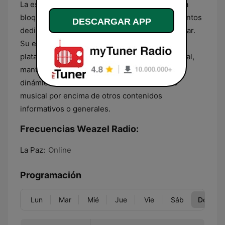
La estación opera bajo un formato que combina
bloques musicales ininterrumpidos con segmentos
DESCARGAR APP
dedicados al entretenimiento y la cultura popular.
Su estructura de transmisión se apoya en una
plataforma en línea que permite el acceso global,
manteniendo una identidad visual y sonora
dinámica que prioriza el ritmo y la actualidad
musical por encima de otros contenidos
informativos o generales.
Frecuencias Weazel Radio:
La Paz:
Online
Programación
Lun
Mar
Mié
Jue
Vie
Sáb
Dom