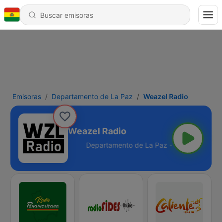
Emisoras
Departamento de La Paz
Weazel Radio
Weazel Radio
de La Paz - Online