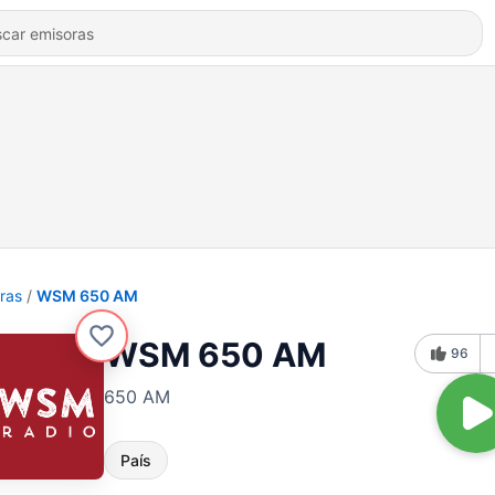
ras
WSM 650 AM
WSM 650 AM
96
650 AM
País