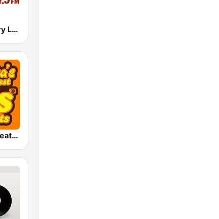
KKYX Country Legends 680 AM
America's Greatest 70s Hits