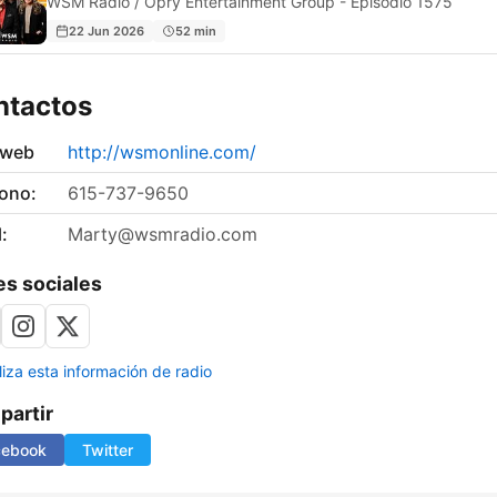
WSM Radio / Opry Entertainment Group - Episodio 1575
22 Jun 2026
52 min
ntactos
 web
http://wsmonline.com/
fono:
615-737-9650
:
Marty@wsmradio.com
s sociales
liza esta información de radio
artir
cebook
Twitter