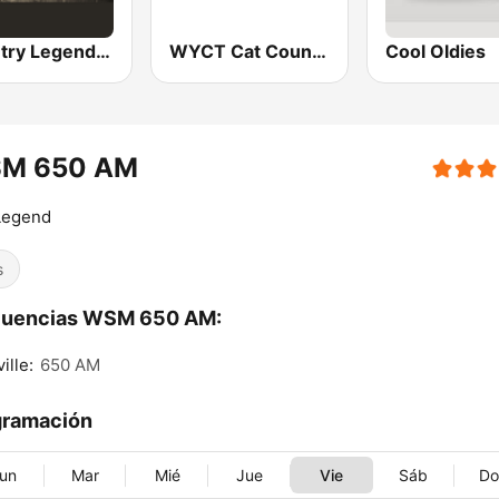
Country Legends USA
WYCT Cat Country 98.7
Cool Oldies
M 650 AM
Legend
s
cuencias WSM 650 AM:
ille:
650 AM
gramación
un
Mar
Mié
Jue
Vie
Sáb
D