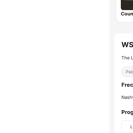
WS
The 
Paí
Fre
Nashv
Pro
L