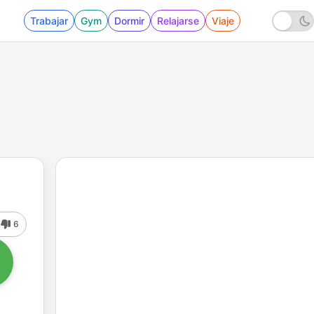
Trabajar
Gym
Dormir
Relajarse
Viaje
6