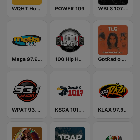
WQHT Hot 97 FM
POWER 106
WBLS 107.5 FM (US Only)
Mega 97.9 FM
100 Hip Hop and RNB FM
GotRadio - Throwback Jamz
WPAT 93.1 Amor FM
KSCA 101.9 Los Angeles FM (US Only)
KLAX 97.9 La Raza FM