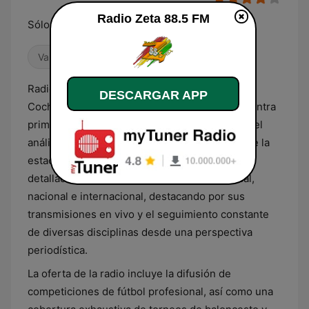
Radio Zeta 88.5 FM
Sólo éxitos...!!!
Variado
Radio Zeta 88.5 FM es una emisora ubicada en
DESCARGAR APP
Cochabamba, Bolivia, cuya programación se centra
primordialmente en la cobertura informativa y el
análisis de eventos deportivos. El contenido de la
estación está orientado a brindar información
detallada sobre la actualidad del deporte local,
nacional e internacional, destacando por sus
transmisiones en vivo y el seguimiento constante
de diversas disciplinas desde una perspectiva
periodística.
La oferta de la radio incluye la difusión de
competiciones de fútbol profesional, así como una