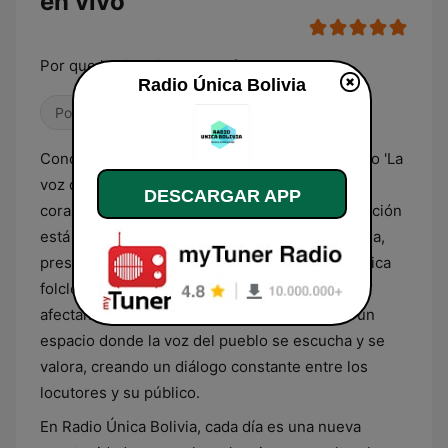
en vivo
Por que la historia esta aquí
Radio Única Bolivia
Pop / Top 40
Pública
R&B / Soul
Conocida cariñosamente por su audiencia como 'La
voz de la comunidad', Radio Única Bolivia es el
DESCARGAR APP
corazón de la radiofonia nacional. Su programación
está tejida con los hilos de la identidad boliviana,
presentando segmentos que van desde la música
folclórica hasta los debates sobre temas que
afectan directamente a nuestra sociedad. Es un
espacio donde la voz del pueblo se escucha y se
valora, creando un diálogo constante entre los
locutores y su público.
En Radio Única Bolivia, cada día es una nueva