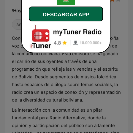
!Hoy Estudiantes, Mañana Lideres¡
DESCARGAR APP
Años 80
Antiguas
Conocida cariñosamente por su audiencia como 'la
voz del pueblo', Radio Alternativa es el corazón de
la comunidad boliviana. Esta emisora se ha ganado
el cariño de sus oyentes a través de una
programación que refleja las vivencias y el espíritu
de Bolivia. Desde segmentos de música folclórica
hasta espacios de diálogo sobre temas sociales, la
radio crea un espacio de conexión y representación
de la diversidad cultural boliviana.
La interacción con la comunidad es un pilar
fundamental para Radio Alternativa, donde la
opinión y participación del público son altamente