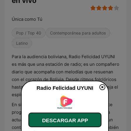
en vivo
Única como Tú
Pop / Top 40
Contemporánea para adultos
Latino
Para la audiencia boliviana, Radio Felicidad UYUNI
es más que una estación de radio; es un compañero
diario que acompaña con melodías que resuenan
con el corazón de Bolivia. Desde ritmos folclóricos
hasta pop moderno, su diversidad musical refleja el
Radio Felicidad UYUNI
espíritu vibrante de la nación.
En sintonía con el pulso de Uyuni, la radio ofrece
programas que dialogan con las tradiciones y la
actualidad local. Los oyentes se benefician de un
DESCARGAR APP
contenido que no solo entretiene, sino que también