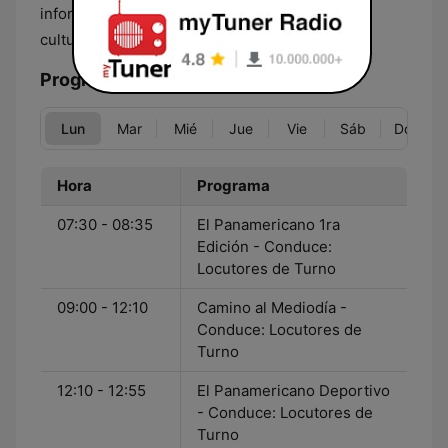
informa y educa, manteniendo viva la identidad
cultural boliviana en cada transmisión.
Programación
Lun
Mar
Mié
Jue
Vie
Sáb
Dom
Hora
Programa
07:30 - 08:35
El Panamericano 1ra
Edición - Conduce:
Locutores de Turno
09:00 - 12:10
Camino al Mediodía -
Conduce: Locutores de
Turno
12:10 - 12:55
El Panamericano Deportivo
- Conduce: Locutores de
Turno