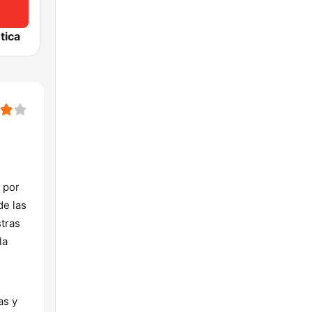
tica
 por
de las
stras
la
as y