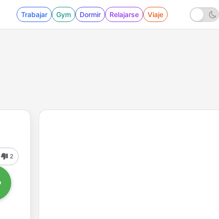
Trabajar
Gym
Dormir
Relajarse
Viaje
2