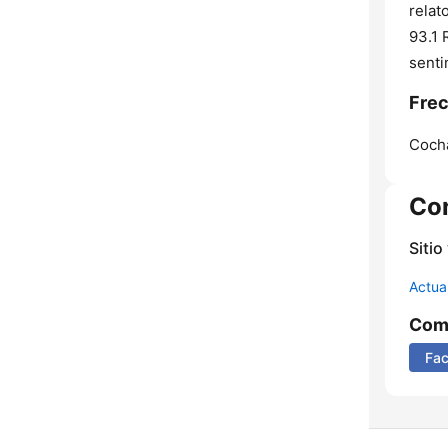
relat
93.1 
senti
Frec
Coch
Co
Sitio
Actua
Comp
Fa