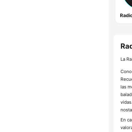
Radio
Rad
La Ra
Conoc
Recue
las m
balad
vidas
nosta
En ca
valor